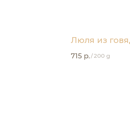
Люля из гов
715
р.
/
200 g