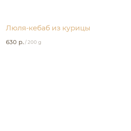
Люля-кебаб из курицы
630
р.
/
200 g