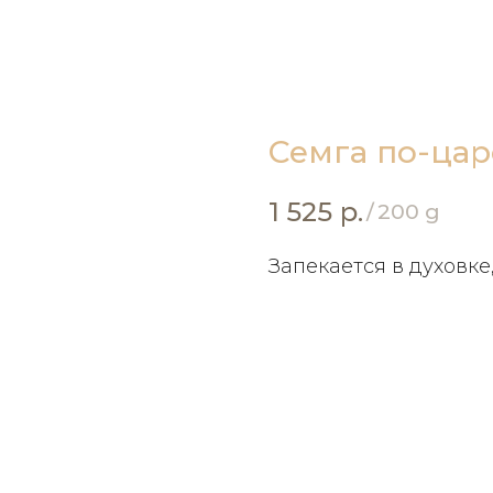
Семга по-цар
1 525
р.
/
200 g
Запекается в духовке