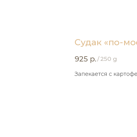
Судак «по-мо
925
р.
/
250 g
Запекается с картоф