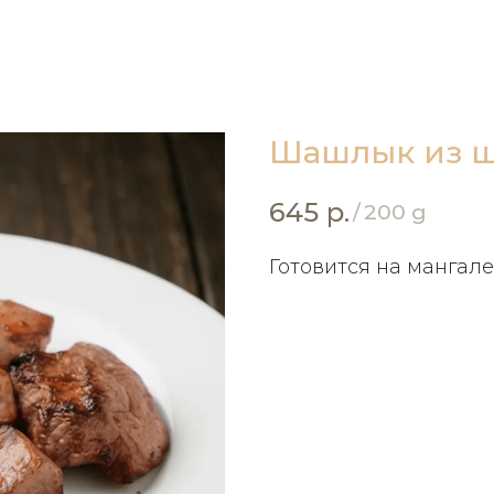
Шашлык из 
645
р.
/
200 g
Готовится на мангале