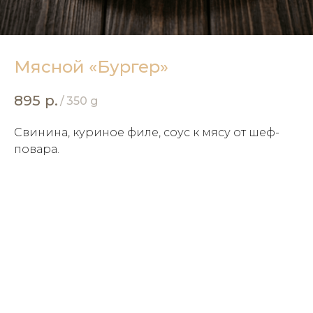
Мясной «Бургер»
895
р.
/
350 g
Свинина, куриное филе, соус к мясу от шеф-
повара.