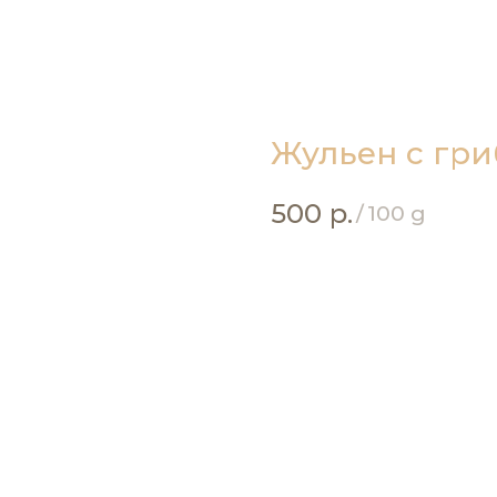
Жульен с гр
500
р.
/
100 g