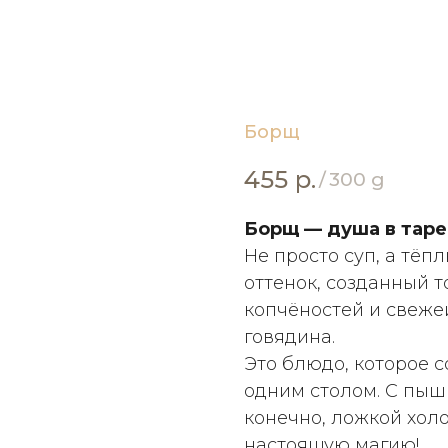
Борщ
455
р.
/
300 g
Борщ — душа в таре
Не просто суп, а тё
оттенок, созданный 
копчёностей и свеже
говядина.
Это блюдо, которое с
одним столом. С пыш
конечно, ложкой хол
настоящую магию!