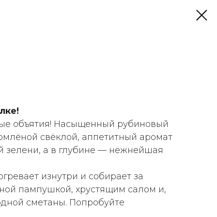
лке!
плые объятия! Насыщенный рубиновый
томлёной свёклой, аппетитный аромат
й зелени, а в глубине — нежнейшая
огревает изнутри и собирает за
ной пампушкой, хрустящим салом и,
одной сметаны. Попробуйте