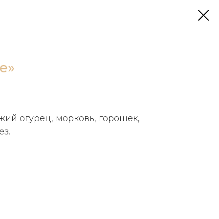
е»
жий огурец, морковь, горошек,
ез.