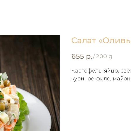
Салат «Оливь
655
р.
/
200 g
Картофель, яйцо, све
куриное филе, майон