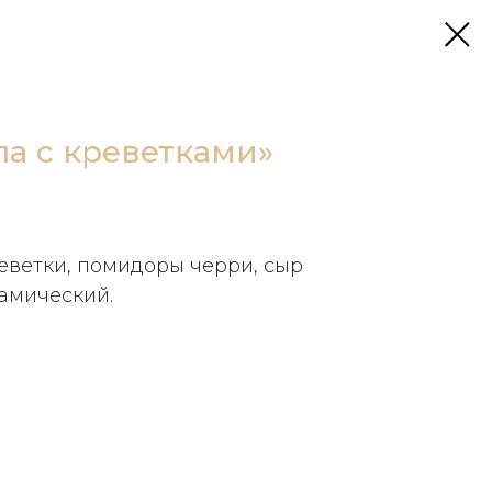
ла с креветками»
реветки, помидоры черри, сыр
замический.