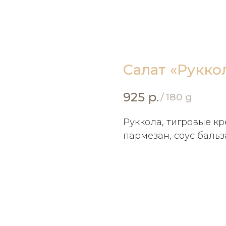
Салат «Рукко
925
р.
/
180 g
Руккола, тигровые к
пармезан, соус баль