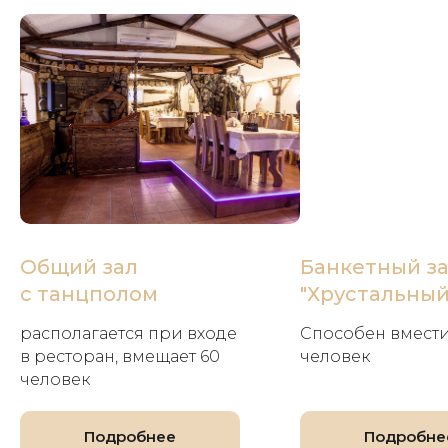
Общий зал
Банкетный з
с танцполом
"Хрустальный
располагается при входе
Способен вмести
в ресторан, вмещает 60
человек
человек
Подробнее
Подробне