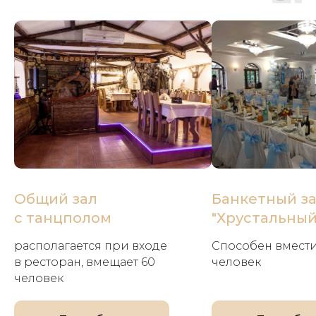
Общий зал
Банкетный з
с танцполом
"Хрустальный
располагается при входе
Способен вмести
в ресторан, вмещает 60
человек
человек